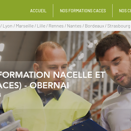
ACCUEIL
NOS FORMATIONS CACES
NOS C
/
Lyon
/
Marseille
/
Lille
/
Rennes
/
Nantes
/
Bordeaux
/
Strasbourg
FORMATION NACELLE ET
CES) - OBERNAI
i