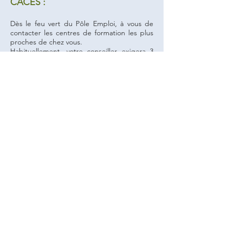
CACES :
Dès le feu vert du Pôle Emploi, à vous de
contacter les centres de formation les plus
proches de chez vous.
Habituellement, votre conseiller exigera 3
devis d'organismes différents, pour pouvoir
vous inscrire à une formation.
C'est donc à vous de prendre en charge
cette recherche.
Ainsi, ma-formation-manutention.fr (le site
internet de Manuteo, organisme de
formation spécialisé dans les formations
CACES) propose des devis spécialement
adaptés au financement du Pôle Emploi.
Sur notre site internet, dès que vous avez
choisi votre formation, saisissez vos
coordonnées sur notre formulaire de
contact accessible par le bouton « Nous
contacter » Vous recevrez sous 48h
maximum un devis personnalisé par email,
accompagné d'un programme de
formation. Faites ensuite une demande de