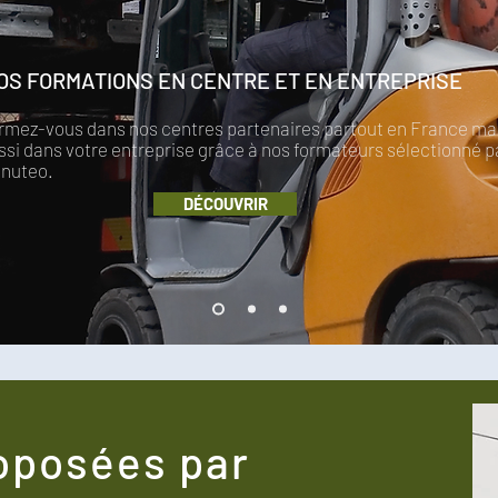
OS FORMATIONS EN CENTRE ET EN ENTREPRISE
rmez-vous dans nos centres partenaires partout en France ma
ssi dans votre entreprise grâce à nos formateurs sélectionné p
nuteo.
DÉCOUVRIR
oposées par