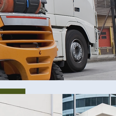
is
ar