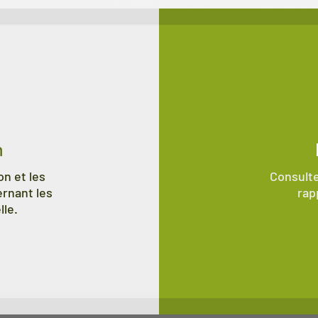
n
n et les
Consulte
ernant les
rap
lle.