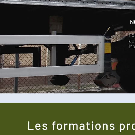
N
Fo
au
Ma
Les formations pr