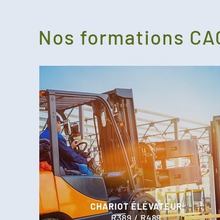
Nos formations C
CHARIOT ÉLÉVATEUR
R389 / R489