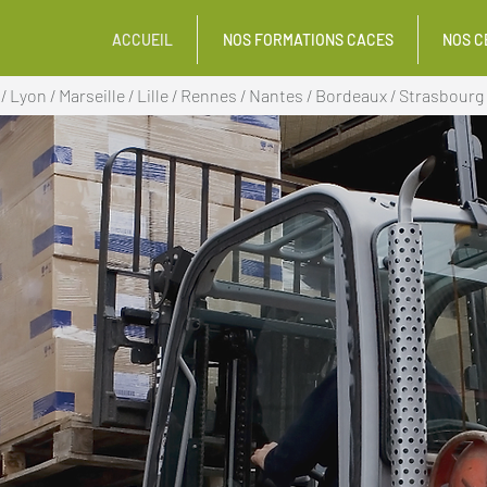
ACCUEIL
NOS FORMATIONS CACES
NOS C
/
Lyon
/
Marseille
/
Lille
/
Rennes
/
Nantes
/
Bordeaux
/
Strasbourg